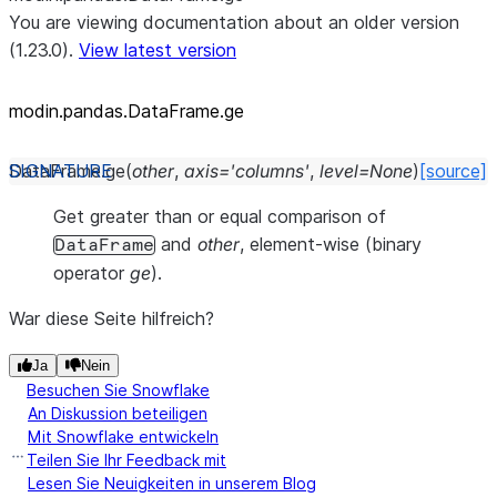
You are viewing documentation about an older version
(1.23.0).
View latest version
modin.pandas.DataFrame.ge
DataFrame.
ge
(
other
,
axis
=
'columns'
,
level
=
None
)
[source]
Get greater than or equal comparison of
and
other
, element-wise (binary
DataFrame
operator
ge
).
War diese Seite hilfreich?
Ja
Nein
Besuchen Sie Snowflake
An Diskussion beteiligen
Mit Snowflake entwickeln
Teilen Sie Ihr Feedback mit
Lesen Sie Neuigkeiten in unserem Blog