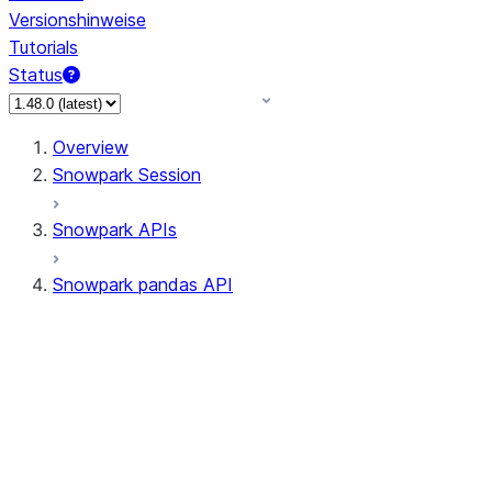
Versionshinweise
Tutorials
Status
Overview
Snowpark Session
Snowpark APIs
Snowpark pandas API
All supported APIs
Session
Input/Output