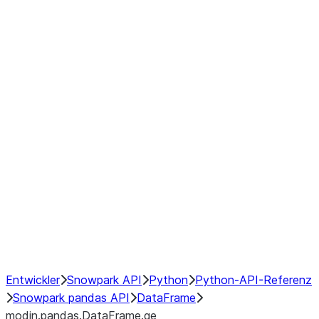
modin.pandas.DataFrame.last_va
modin.pandas.DataFrame.resam
modin.pandas.DataFrame.to_cs
Index objects
Window
GroupBy
Resampling
NumPy Interoperability
Performance Recommendations
Entwickler
Snowpark API
Python
Python-API-Referenz
Snowpark pandas API
DataFrame
modin.pandas.DataFrame.ge