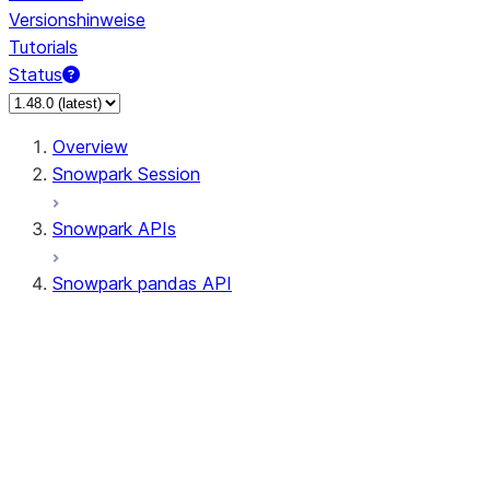
Versionshinweise
Tutorials
Status
Overview
Snowpark Session
Snowpark APIs
Snowpark pandas API
All supported APIs
Session
Input/Output