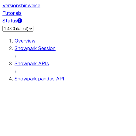
Versionshinweise
Tutorials
Status
Overview
Snowpark Session
Snowpark APIs
Snowpark pandas API
All supported APIs
Session
Input/Output