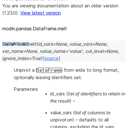
You are viewing documentation about an older version
(1.23.0).
View latest version
modin.pandas.DataFrame.melt
DataFrame.
melt
(
id_vars
=
None
,
value_vars
=
None
,
var_name
=
None
,
value_name
=
'value'
,
col_level
=
None
,
ignore_index
=
True
)
[source]
Unpivot a
from wide to long format,
DataFrame
optionally leaving identifiers set.
Parameters
id_vars
(
list of identifiers to retain in
the result
) –
value_vars
(
list of columns to
unpivot on
) – defaults to all
columns, excluding the id_vars