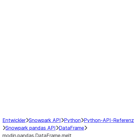
modin.pandas.DataFrame.last_va
modin.pandas.DataFrame.resam
modin.pandas.DataFrame.to_cs
Index objects
Window
GroupBy
Resampling
NumPy Interoperability
Performance Recommendations
Entwickler
Snowpark API
Python
Python-API-Referenz
Snowpark pandas API
DataFrame
modin.pandas.DataFrame.melt