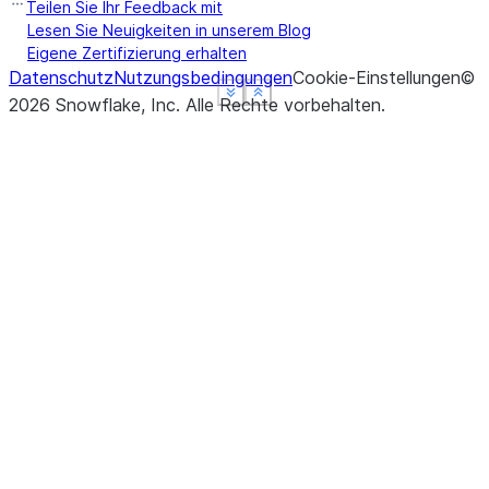
Teilen Sie Ihr Feedback mit
Lesen Sie Neuigkeiten in unserem Blog
Eigene Zertifizierung erhalten
Datenschutz
Nutzungsbedingungen
Cookie-Einstellungen
©
See more
See more
See more
Show less
Show less
Show less
2026
Snowflake, Inc.
Alle Rechte vorbehalten
.