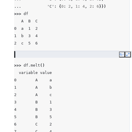
... 
'C'
:
{
0
:
2
,
1
:
4
,
2
:
6
}})
>>> 
df
   A  B  C
0  a  1  2
1  b  3  4
2  c  5  6
Copy
E
>>> 
df
.
melt
()
  variable value
0        A     a
1        A     b
2        A     c
3        B     1
4        B     3
5        B     5
6        C     2
7        C     4