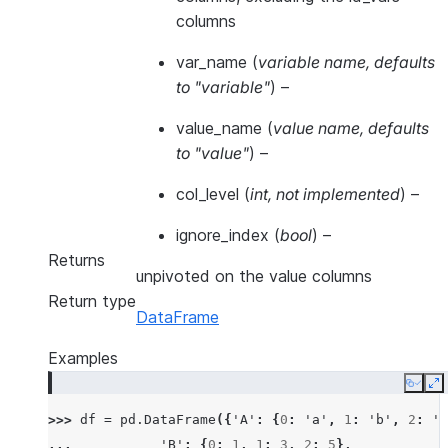
columns
var_name
(
variable name
,
defaults
to "variable"
) –
value_name
(
value name
,
defaults
to "value"
) –
col_level
(
int
,
not implemented
) –
ignore_index
(
bool
) –
Returns
unpivoted on the value columns
Return type
DataFrame
Examples
Copy
E
>>> 
df
=
pd
.
DataFrame
({
'A'
:
{
0
:
'a'
,
1
:
'b'
,
2
:
'c
... 
'B'
:
{
0
:
1
,
1
:
3
,
2
:
5
},