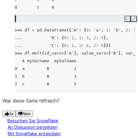
8        C     6
Copy
E
>>> 
df
=
pd
.
DataFrame
({
'A'
:
{
0
:
'a'
,
1
:
'b'
,
2
:
'c
... 
'B'
:
{
0
:
1
,
1
:
3
,
2
:
5
},
... 
'C'
:
{
0
:
2
,
1
:
4
,
2
:
6
}})
>>> 
df
.
melt
(
id_vars
=
[
'A'
],
value_vars
=
[
'B'
],
var_n
   A myVarname  myValname
0  a         B          1
1  b         B          3
2  c         B          5
War diese Seite hilfreich?
Ja
Nein
Besuchen Sie Snowflake
An Diskussion beteiligen
Mit Snowflake entwickeln