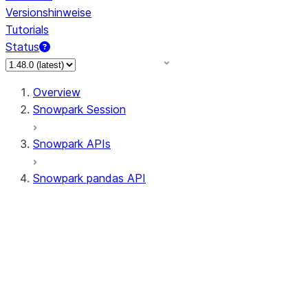
Versionshinweise
Tutorials
Status
Overview
Snowpark Session
Snowpark APIs
Snowpark pandas API
All supported APIs
Session
Input/Output