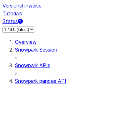
Versionshinweise
Tutorials
Status
Overview
Snowpark Session
Snowpark APIs
Snowpark pandas API
All supported APIs
Session
Input/Output