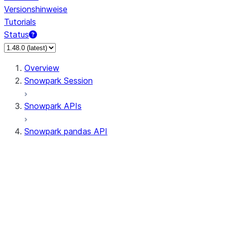
Versionshinweise
Tutorials
Status
Overview
Snowpark Session
Snowpark APIs
Snowpark pandas API
All supported APIs
Session
Input/Output