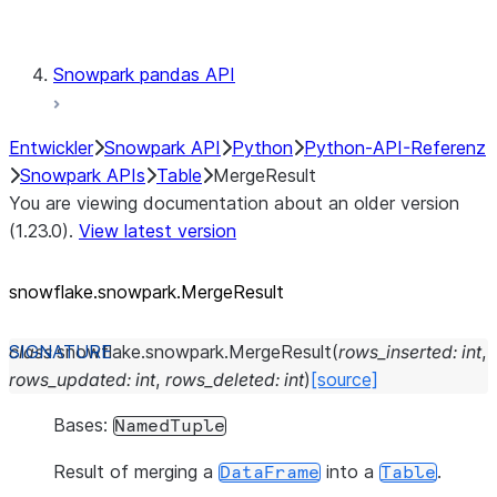
Testing
Snowpark pandas API
Entwickler
Snowpark API
Python
Python-API-Referenz
Snowpark APIs
Table
MergeResult
You are viewing documentation about an older version
(1.23.0).
View latest version
snowflake.snowpark.MergeResult
class
snowflake.snowpark.
MergeResult
(
rows_inserted
:
int
,
rows_updated
:
int
,
rows_deleted
:
int
)
[source]
Bases:
NamedTuple
Result of merging a
into a
.
DataFrame
Table