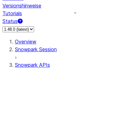
Versionshinweise
Tutorials
Status
Overview
Snowpark Session
Snowpark APIs
Input/Output
DataFrame
Column
Data Types