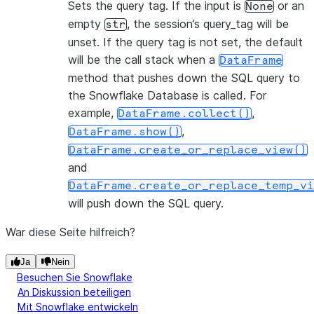
Sets the query tag. If the input is
or an
None
empty
, the session’s query_tag will be
str
unset. If the query tag is not set, the default
will be the call stack when a
DataFrame
method that pushes down the SQL query to
the Snowflake Database is called. For
example,
,
DataFrame.collect()
,
DataFrame.show()
DataFrame.create_or_replace_view()
and
DataFrame.create_or_replace_temp_vi
will push down the SQL query.
War diese Seite hilfreich?
Ja
Nein
Besuchen Sie Snowflake
An Diskussion beteiligen
Mit Snowflake entwickeln