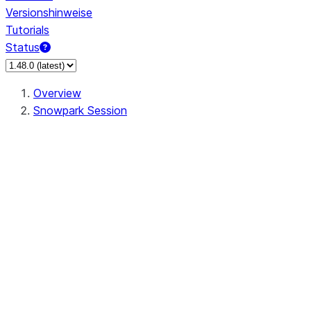
Versionshinweise
Tutorials
Status
Overview
Snowpark Session
Session
Session.SessionBuilder.app_name
Session.SessionBuilder.config
Session.SessionBuilder.configs
Session.SessionBuilder.create
Session.SessionBuilder.getOrCreate
Session.add_import
Session.add_packages
Session.add_requirements
Session.append_query_tag