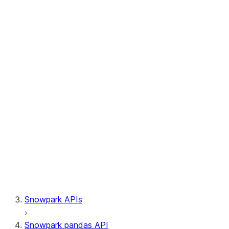
Session.write_pandas
Session.builder
Session.custom_package_usage_config
Session.file
Session.query_tag
Session.lineage
Session.read
Session.sproc
Session.sql_simplifier_enabled
Session.telemetry_enabled
Session.udaf
Session.udf
Session.udtf
Session.session_id
Session.connection
Snowpark APIs
Snowpark pandas API