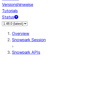
Versionshinweise
Tutorials
Status
Overview
Snowpark Session
Snowpark APIs
Input/Output
DataFrame
Column
Data Types