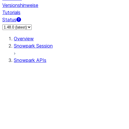
Versionshinweise
Tutorials
Status
Overview
Snowpark Session
Snowpark APIs
Input/Output
DataFrame
Column
Data Types