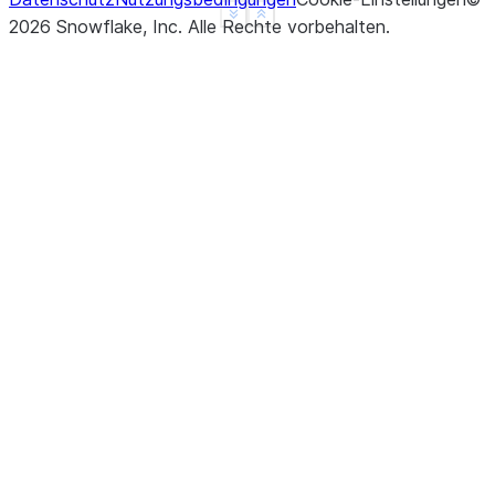
See more
Show less
2026
Snowflake, Inc.
Alle Rechte vorbehalten
.