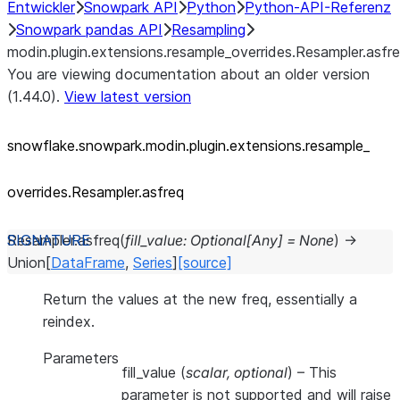
Entwickler
Snowpark API
Python
Python-API-Referenz
Snowpark pandas API
Resampling
modin.plugin.extensions.resample_overrides.Resampler.asfr
You are viewing documentation about an older version
(1.44.0).
View latest version
snowflake.snowpark.modin.plugin.extensions.resample_
overrides.Resampler.asfreq
Resampler.
asfreq
(
fill_value
:
Optional
[
Any
]
=
None
)
→
Union
[
DataFrame
,
Series
]
[source]
Return the values at the new freq, essentially a
reindex.
Parameters
fill_value
(
scalar
,
optional
) – This
parameter is not supported and will raise