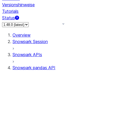
Versionshinweise
Tutorials
Status
Overview
Snowpark Session
Snowpark APIs
Snowpark pandas API
All supported APIs
Session
Input/Output