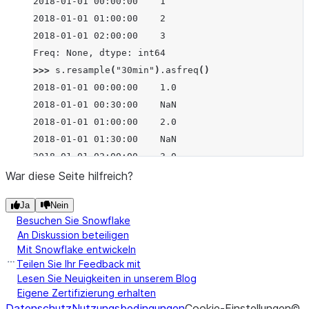
2018-01-01 00:00:00    1
2018-01-01 01:00:00    2
2018-01-01 02:00:00    3
Freq: None, dtype: int64
>>> 
s
.
resample
(
"30min"
)
.
asfreq
()
2018-01-01 00:00:00    1.0
2018-01-01 00:30:00    NaN
2018-01-01 01:00:00    2.0
2018-01-01 01:30:00    NaN
2018-01-01 02:00:00    3.0
Freq: None, dtype: float64
War diese Seite hilfreich?
>>> 
s
.
resample
(
"2h"
)
.
asfreq
()
Ja
Nein
2018-01-01 00:00:00    1
Besuchen Sie Snowflake
2018-01-01 02:00:00    3
An Diskussion beteiligen
Freq: None, dtype: int64
Mit Snowflake entwickeln
Teilen Sie Ihr Feedback mit
Lesen Sie Neuigkeiten in unserem Blog
Eigene Zertifizierung erhalten
Datenschutz
Nutzungsbedingungen
Cookie-Einstellungen
©