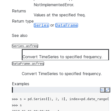
NotImplementedError.
Returns
Values at the specified freq.
Return type
or
Series
DataFrame
See also
Series.asfreq
Convert TimeSeries to specified frequency.
DataFrame.asfreq
Convert TimeSeries to specified frequency.
Examples
Copy
E
>>> 
s
=
pd
.
Series
([
1
,
2
,
3
],
index
=
pd
.
date_range
(
'
>>> 
s