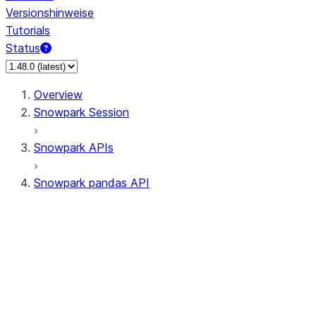
Versionshinweise
Tutorials
Status
Overview
Snowpark Session
Snowpark APIs
Snowpark pandas API
All supported APIs
Session
Input/Output