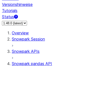
Versionshinweise
Tutorials
Status
Overview
Snowpark Session
Snowpark APIs
Snowpark pandas API
All supported APIs
Session
Input/Output