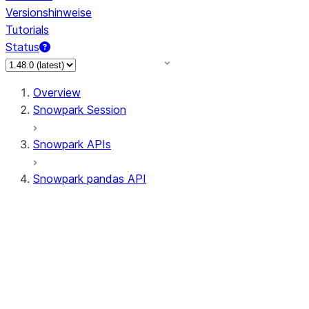
Versionshinweise
Tutorials
Status
Overview
Snowpark Session
Snowpark APIs
Snowpark pandas API
All supported APIs
Session
Input/Output