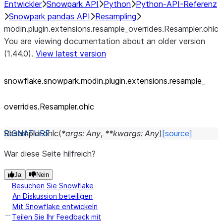
Entwickler
Snowpark API
Python
Python-API-Referenz
Snowpark pandas API
Resampling
modin.plugin.extensions.resample_overrides.Resampler.ohlc
You are viewing documentation about an older version
(1.44.0).
View latest version
snowflake.snowpark.modin.plugin.extensions.resample_
overrides.Resampler.ohlc
Resampler.
ohlc
(
*
args
:
Any
,
**
kwargs
:
Any
)
[source]
War diese Seite hilfreich?
Ja
Nein
Besuchen Sie Snowflake
An Diskussion beteiligen
Mit Snowflake entwickeln
Teilen Sie Ihr Feedback mit