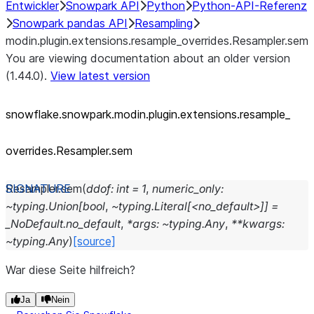
Entwickler
Snowpark API
Python
Python-API-Referenz
Snowpark pandas API
Resampling
modin.plugin.extensions.resample_overrides.Resampler.sem
You are viewing documentation about an older version
(1.44.0).
View latest version
snowflake.snowpark.modin.plugin.extensions.resample_
overrides.Resampler.sem
Resampler.
sem
(
ddof:
int
=
1
,
numeric_only:
~typing.Union[bool
,
~typing.Literal[<no_default>]]
=
_NoDefault.no_default
,
*args:
~typing.Any
,
**kwargs:
~typing.Any
)
[source]
War diese Seite hilfreich?
Ja
Nein