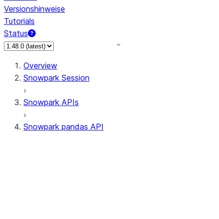
Versionshinweise
Tutorials
Status
Overview
Snowpark Session
Snowpark APIs
Snowpark pandas API
All supported APIs
Session
Input/Output