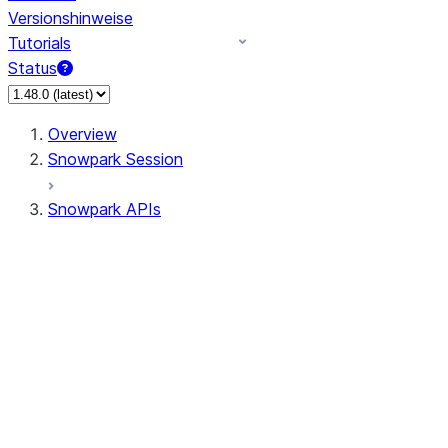
Versionshinweise
Tutorials
Status
Overview
Snowpark Session
Snowpark APIs
Input/Output
DataFrame
Column
Column
CaseExpr