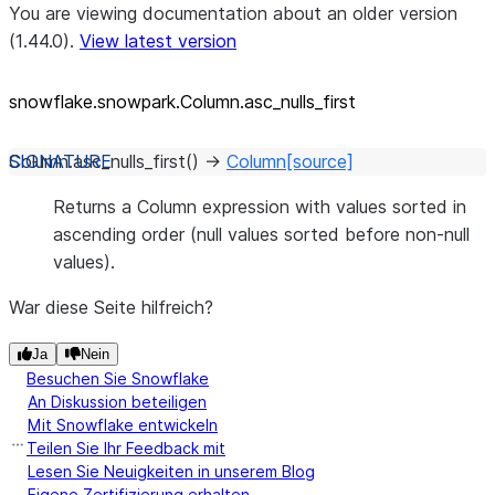
You are viewing documentation about an older version
(1.44.0).
View latest version
snowflake.snowpark.Column.asc_
nulls_
first
Column.
asc_nulls_first
(
)
→
Column
[source]
Returns a Column expression with values sorted in
ascending order (null values sorted before non-null
values).
War diese Seite hilfreich?
Ja
Nein
Besuchen Sie Snowflake
An Diskussion beteiligen
Mit Snowflake entwickeln
Teilen Sie Ihr Feedback mit
Lesen Sie Neuigkeiten in unserem Blog
Eigene Zertifizierung erhalten