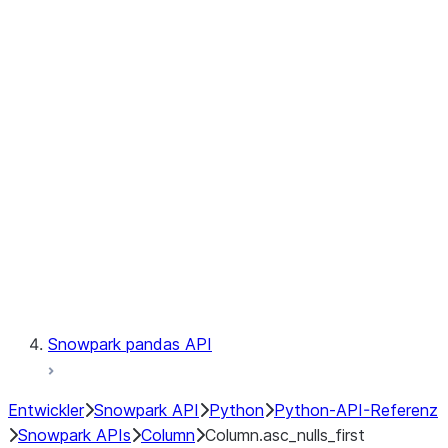
Files
Catalog
LINEAGE
Context
Exceptions
Testing
Snowpark pandas API
Entwickler
Snowpark API
Python
Python-API-Referenz
Snowpark APIs
Column
Column.asc_nulls_first