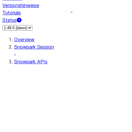
Versionshinweise
Tutorials
Status
Overview
Snowpark Session
Snowpark APIs
Input/Output
DataFrame
Column
Column
CaseExpr