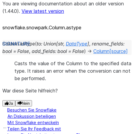
You are viewing documentation about an older version
(1.44.0).
View latest version
snowflake.snowpark.Column.astype
Column.
astype
(
to
:
Union
[
str
,
DataType
]
,
rename_fields
:
bool
=
False
,
add_fields
:
bool
=
False
)
→
Column
[source]
Casts the value of the Column to the specified data
type. It raises an error when the conversion can not
be performed.
War diese Seite hilfreich?
Ja
Nein
Besuchen Sie Snowflake
An Diskussion beteiligen
Mit Snowflake entwickeln
Teilen Sie Ihr Feedback mit