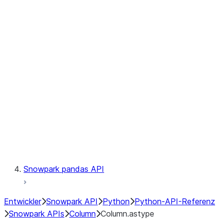
Files
Catalog
LINEAGE
Context
Exceptions
Testing
Snowpark pandas API
Entwickler
Snowpark API
Python
Python-API-Referenz
Snowpark APIs
Column
Column.astype