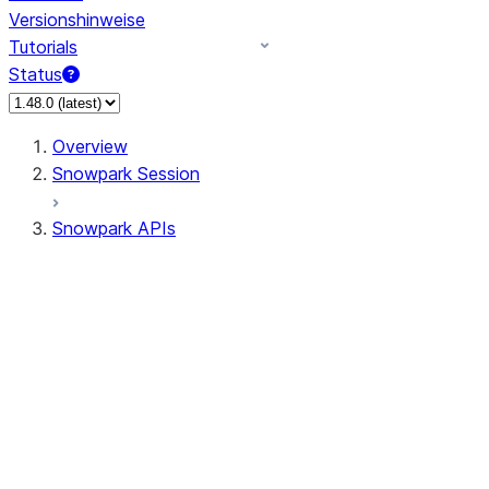
Versionshinweise
Tutorials
Status
Overview
Snowpark Session
Snowpark APIs
Input/Output
DataFrame
Column
Column
CaseExpr