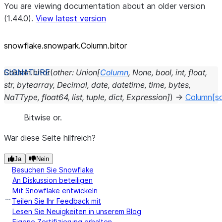
You are viewing documentation about an older version
(1.44.0).
View latest version
snowflake.snowpark.Column.bitor
Column.
bitor
(
other
:
Union
[
Column
,
None
,
bool
,
int
,
float
,
str
,
bytearray
,
Decimal
,
date
,
datetime
,
time
,
bytes
,
NaTType
,
float64
,
list
,
tuple
,
dict
,
Expression
]
)
→
Column
[s
Bitwise or.
War diese Seite hilfreich?
Ja
Nein
Besuchen Sie Snowflake
An Diskussion beteiligen
Mit Snowflake entwickeln
Teilen Sie Ihr Feedback mit
Lesen Sie Neuigkeiten in unserem Blog
Eigene Zertifizierung erhalten