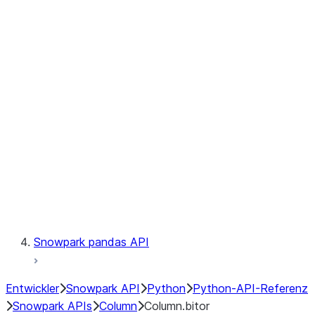
Files
Catalog
LINEAGE
Context
Exceptions
Testing
Snowpark pandas API
Entwickler
Snowpark API
Python
Python-API-Referenz
Snowpark APIs
Column
Column.bitor