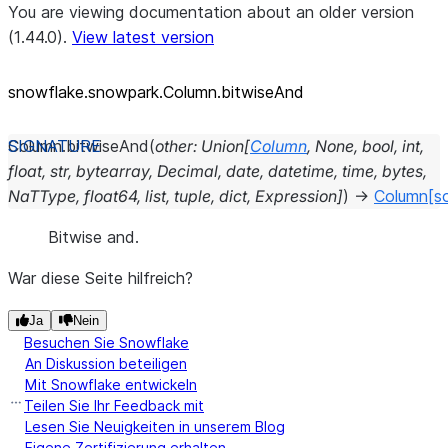
You are viewing documentation about an older version
(1.44.0).
View latest version
snowflake.snowpark.Column.bitwiseAnd
Column.
bitwiseAnd
(
other
:
Union
[
Column
,
None
,
bool
,
int
,
float
,
str
,
bytearray
,
Decimal
,
date
,
datetime
,
time
,
bytes
,
NaTType
,
float64
,
list
,
tuple
,
dict
,
Expression
]
)
→
Column
[s
Bitwise and.
War diese Seite hilfreich?
Ja
Nein
Besuchen Sie Snowflake
An Diskussion beteiligen
Mit Snowflake entwickeln
Teilen Sie Ihr Feedback mit
Lesen Sie Neuigkeiten in unserem Blog
Eigene Zertifizierung erhalten