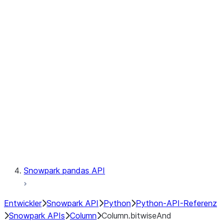
Files
Catalog
LINEAGE
Context
Exceptions
Testing
Snowpark pandas API
Entwickler
Snowpark API
Python
Python-API-Referenz
Snowpark APIs
Column
Column.bitwiseAnd