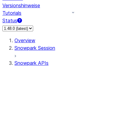
Versionshinweise
Tutorials
Status
Overview
Snowpark Session
Snowpark APIs
Input/Output
DataFrame
Column
Column
CaseExpr