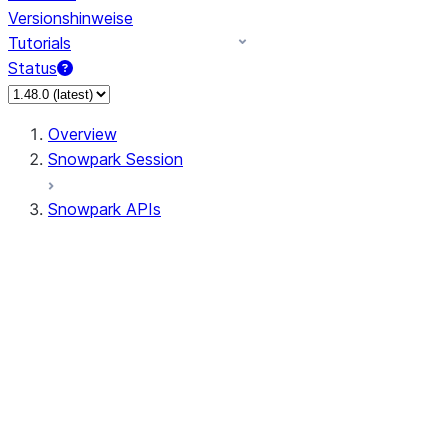
Versionshinweise
Tutorials
Status
Overview
Snowpark Session
Snowpark APIs
Input/Output
DataFrame
Column
Column
CaseExpr