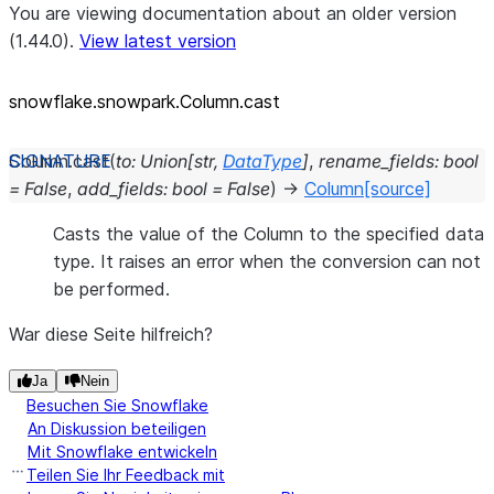
You are viewing documentation about an older version
(1.44.0).
View latest version
snowflake.snowpark.Column.cast
Column.
cast
(
to
:
Union
[
str
,
DataType
]
,
rename_fields
:
bool
=
False
,
add_fields
:
bool
=
False
)
→
Column
[source]
Casts the value of the Column to the specified data
type. It raises an error when the conversion can not
be performed.
War diese Seite hilfreich?
Ja
Nein
Besuchen Sie Snowflake
An Diskussion beteiligen
Mit Snowflake entwickeln
Teilen Sie Ihr Feedback mit