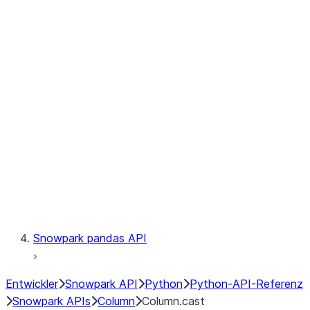
Files
Catalog
LINEAGE
Context
Exceptions
Testing
Snowpark pandas API
Entwickler
Snowpark API
Python
Python-API-Referenz
Snowpark APIs
Column
Column.cast