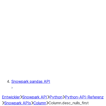
Files
Catalog
LINEAGE
Context
Exceptions
Testing
Snowpark pandas API
Entwickler
Snowpark API
Python
Python-API-Referenz
Snowpark APIs
Column
Column.desc_nulls_first