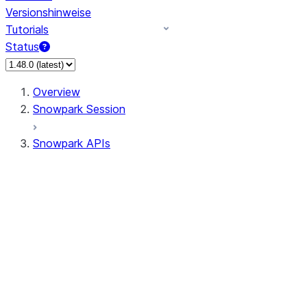
Versionshinweise
Tutorials
Status
Overview
Snowpark Session
Snowpark APIs
Input/Output
DataFrame
Column
Column
CaseExpr