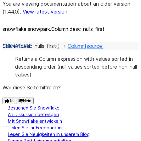
You are viewing documentation about an older version
(1.44.0).
View latest version
snowflake.snowpark.Column.desc_
nulls_
first
Column.
desc_nulls_first
(
)
→
Column
[source]
Returns a Column expression with values sorted in
descending order (null values sorted before non-null
values).
War diese Seite hilfreich?
Ja
Nein
Besuchen Sie Snowflake
An Diskussion beteiligen
Mit Snowflake entwickeln
Teilen Sie Ihr Feedback mit
Lesen Sie Neuigkeiten in unserem Blog
Eigene Zertifizierung erhalten