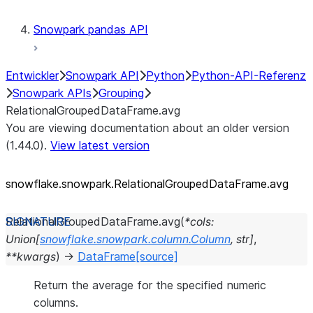
Snowpark pandas API
Entwickler
Snowpark API
Python
Python-API-Referenz
Snowpark APIs
Grouping
RelationalGroupedDataFrame.avg
You are viewing documentation about an older version
(1.44.0).
View latest version
snowflake.snowpark.RelationalGroupedDataFrame.avg
RelationalGroupedDataFrame.
avg
(
*
cols
:
Union
[
snowflake.snowpark.column.Column
,
str
]
,
**
kwargs
)
→
DataFrame
[source]
Return the average for the specified numeric
columns.