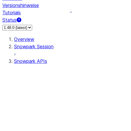
Versionshinweise
Tutorials
Status
Overview
Snowpark Session
Snowpark APIs
Input/Output
DataFrame
Column
Data Types