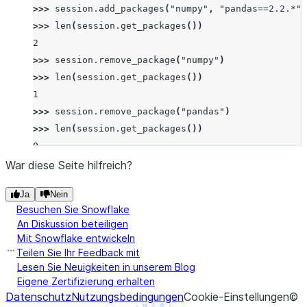
>>> 
session
.
add_packages
(
"numpy"
,
"pandas==2.2.*"
)
>>> 
len
(
session
.
get_packages
())
2
>>> 
session
.
remove_package
(
"numpy"
)
>>> 
len
(
session
.
get_packages
())
1
>>> 
session
.
remove_package
(
"pandas"
)
>>> 
len
(
session
.
get_packages
())
0
War diese Seite hilfreich?
Ja
Nein
Besuchen Sie Snowflake
An Diskussion beteiligen
Mit Snowflake entwickeln
Teilen Sie Ihr Feedback mit
Lesen Sie Neuigkeiten in unserem Blog
Eigene Zertifizierung erhalten
Datenschutz
Nutzungsbedingungen
Cookie-Einstellungen
©