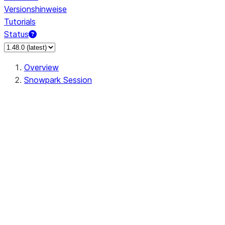
Versionshinweise
Tutorials
Status
Overview
Snowpark Session
Session
Session.SessionBuilder.app_name
Session.SessionBuilder.config
Session.SessionBuilder.configs
Session.SessionBuilder.create
Session.SessionBuilder.getOrCreate
Session.add_import
Session.add_packages
Session.add_requirements
Session.append_query_tag