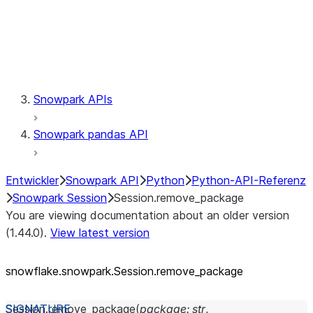
Session.udaf
Session.udf
Session.udtf
Session.session_id
Session.connection
Snowpark APIs
Snowpark pandas API
Entwickler
Snowpark API
Python
Python-API-Referenz
Snowpark Session
Session.remove_package
You are viewing documentation about an older version
(1.44.0).
View latest version
snowflake.snowpark.Session.remove_
package
Session.
remove_package
(
package
:
str
,