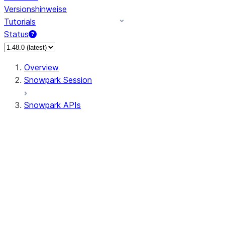
Versionshinweise
Tutorials
Status
Overview
Snowpark Session
Snowpark APIs
Input/Output
DataFrame
Column
Data Types