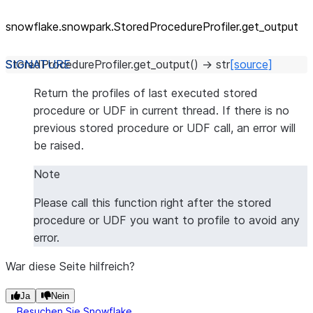
snowflake.snowpark.StoredProcedureProfiler.get_
output
StoredProcedureProfiler.
get_output
(
)
→
str
[source]
Return the profiles of last executed stored
procedure or UDF in current thread. If there is no
previous stored procedure or UDF call, an error will
be raised.
Note
Please call this function right after the stored
procedure or UDF you want to profile to avoid any
error.
War diese Seite hilfreich?
Ja
Nein
Besuchen Sie Snowflake