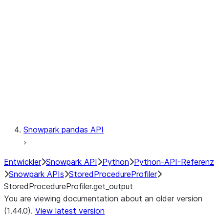
Catalog
LINEAGE
Context
Exceptions
Testing
Snowpark pandas API
Entwickler
Snowpark API
Python
Python-API-Referenz
Snowpark APIs
StoredProcedureProfiler
StoredProcedureProfiler.get_output
You are viewing documentation about an older version
(1.44.0).
View latest version