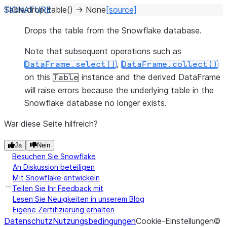
Table.
drop_table
(
)
→
None
[source]
Drops the table from the Snowflake database.
Note that subsequent operations such as
,
DataFrame.select()
DataFrame.collect()
on this
instance and the derived DataFrame
Table
will raise errors because the underlying table in the
Snowflake database no longer exists.
War diese Seite hilfreich?
Ja
Nein
Besuchen Sie Snowflake
An Diskussion beteiligen
Mit Snowflake entwickeln
Teilen Sie Ihr Feedback mit
Lesen Sie Neuigkeiten in unserem Blog
Eigene Zertifizierung erhalten
Datenschutz
Nutzungsbedingungen
Cookie-Einstellungen
©