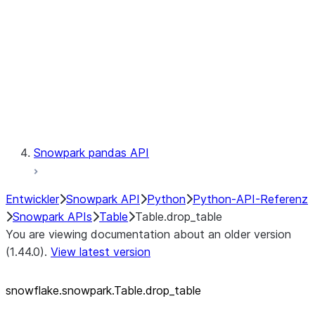
LINEAGE
Context
Exceptions
Testing
Snowpark pandas API
Entwickler
Snowpark API
Python
Python-API-Referenz
Snowpark APIs
Table
Table.drop_table
You are viewing documentation about an older version
(1.44.0).
View latest version
snowflake.snowpark.Table.drop_
table