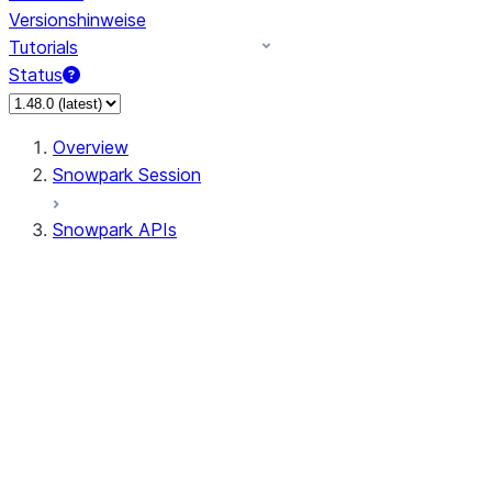
Versionshinweise
Tutorials
Status
Overview
Snowpark Session
Snowpark APIs
Input/Output
DataFrame
Column
Data Types