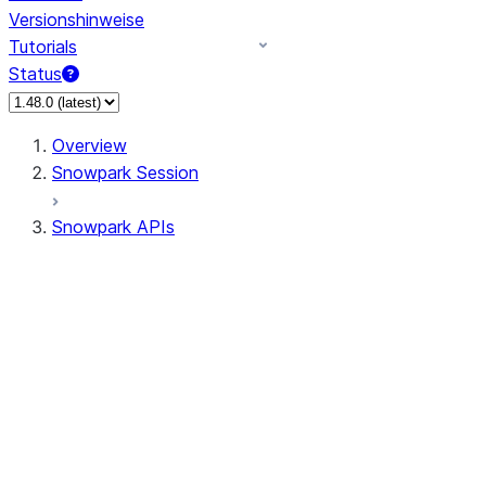
Versionshinweise
Tutorials
Status
Overview
Snowpark Session
Snowpark APIs
Input/Output
DataFrame
Column
Data Types