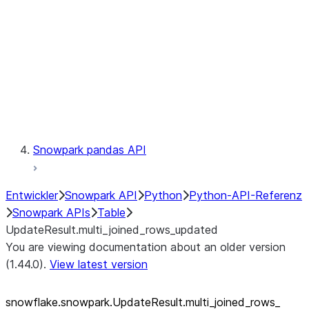
LINEAGE
Context
Exceptions
Testing
Snowpark pandas API
Entwickler
Snowpark API
Python
Python-API-Referenz
Snowpark APIs
Table
UpdateResult.multi_joined_rows_updated
You are viewing documentation about an older version
(1.44.0).
View latest version
snowflake.snowpark.UpdateResult.multi_
joined_
rows_