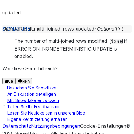
updated
UpdateResult.
multi_joined_rows_updated
:
Optional
[
int
]
The number of multi-joined rows modified.
if
None
ERROR_ON_NONDETERMINISTIC_UPDATE is
enabled.
War diese Seite hilfreich?
Ja
Nein
Besuchen Sie Snowflake
An Diskussion beteiligen
Mit Snowflake entwickeln
Teilen Sie Ihr Feedback mit
Lesen Sie Neuigkeiten in unserem Blog
Eigene Zertifizierung erhalten
Datenschutz
Nutzungsbedingungen
Cookie-Einstellungen
©
2026
Snowflake, Inc.
Alle Rechte vorbehalten
.