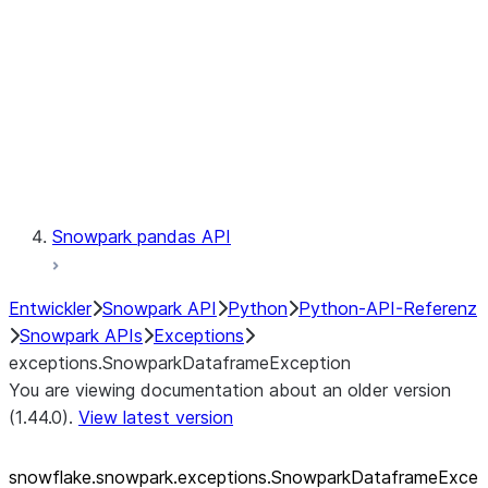
exceptions.SnowparkSQLUnexpe
exceptions.SnowparkServerExce
exceptions.SnowparkSessionEx
exceptions.SnowparkTableExce
exceptions.SnowparkUploadFile
exceptions.SnowparkUploadUdf
Testing
Snowpark pandas API
Entwickler
Snowpark API
Python
Python-API-Referenz
Snowpark APIs
Exceptions
exceptions.SnowparkDataframeException
You are viewing documentation about an older version
(1.44.0).
View latest version
snowflake.snowpark.exceptions.SnowparkDataframeExce