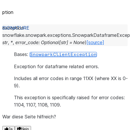
ption
exception
snowflake.snowpark.exceptions.
SnowparkDataframeExcep
str
,
*
,
error_code
:
Optional
[
str
]
=
None
)
[source]
Bases:
SnowparkClientException
Exception for dataframe related errors.
Includes all error codes in range 11XX (where XX is 0-
9).
This exception is specifically raised for error codes:
1104, 1107, 1108, 1109.
War diese Seite hilfreich?
Ja
Nein