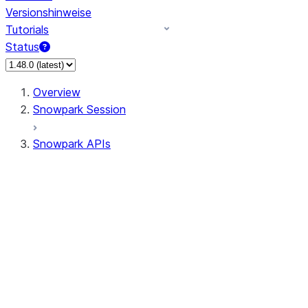
Versionshinweise
Tutorials
Status
Overview
Snowpark Session
Snowpark APIs
Input/Output
DataFrame
Column
Data Types