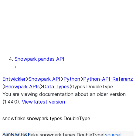
Context
Exceptions
Testing
Snowpark pandas API
Entwickler
Snowpark API
Python
Python-API-Referenz
Snowpark APIs
Data Types
types.DoubleType
You are viewing documentation about an older version
(1.44.0).
View latest version
snowflake.snowpark.types.DoubleType
class
snowflake.snowpark.types.
DoubleType
[source]