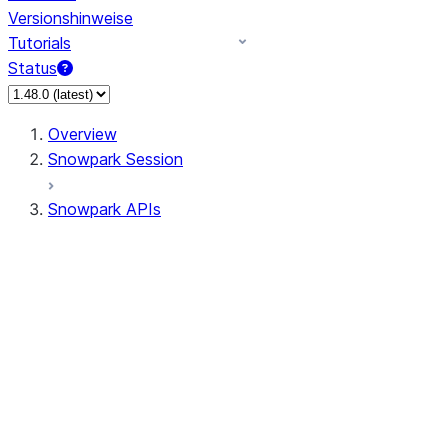
Versionshinweise
Tutorials
Status
Overview
Snowpark Session
Snowpark APIs
Input/Output
DataFrame
Column
Data Types