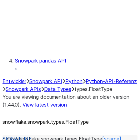
Context
Exceptions
Testing
Snowpark pandas API
Entwickler
Snowpark API
Python
Python-API-Referenz
Snowpark APIs
Data Types
types.FloatType
You are viewing documentation about an older version
(1.44.0).
View latest version
snowflake.snowpark.types.FloatType
class
snowflake.snowpark.types.
FloatType
[source]