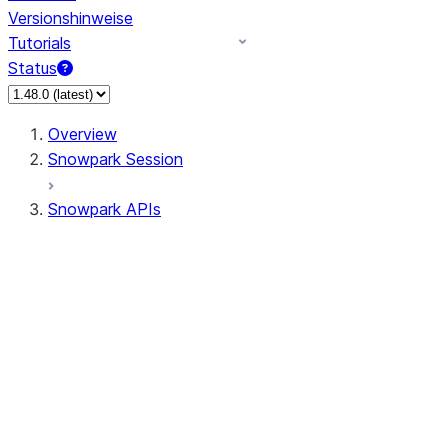
Versionshinweise
Tutorials
Status
Overview
Snowpark Session
Snowpark APIs
Input/Output
DataFrame
Column
Data Types