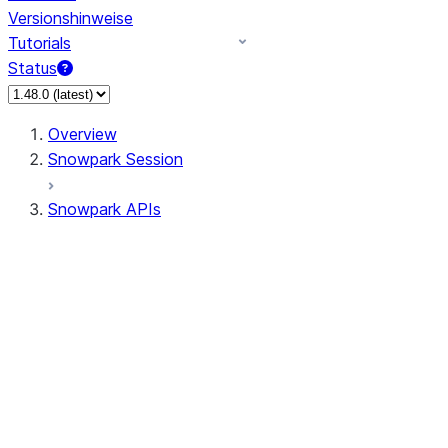
Versionshinweise
Tutorials
Status
Overview
Snowpark Session
Snowpark APIs
Input/Output
DataFrame
Column
Data Types