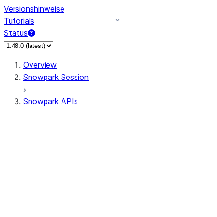
Versionshinweise
Tutorials
Status
Overview
Snowpark Session
Snowpark APIs
Input/Output
DataFrame
Column
Data Types