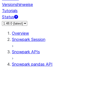
Versionshinweise
Tutorials
Status
Overview
Snowpark Session
Snowpark APIs
Snowpark pandas API
All supported APIs
Session
Input/Output