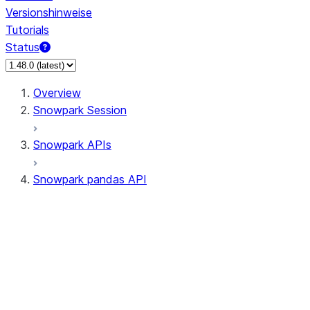
Versionshinweise
Tutorials
Status
Overview
Snowpark Session
Snowpark APIs
Snowpark pandas API
All supported APIs
Session
Input/Output