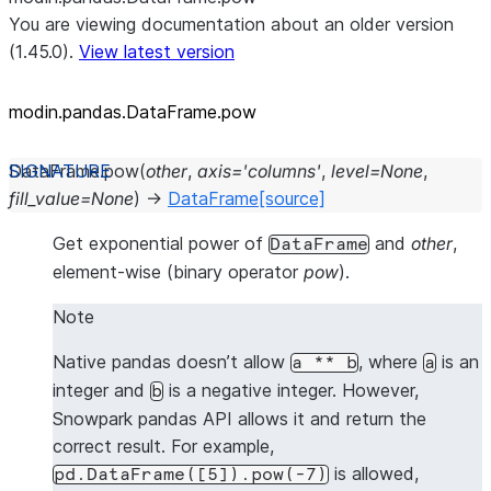
You are viewing documentation about an older version
(1.45.0).
View latest version
modin.pandas.DataFrame.pow
DataFrame.
pow
(
other
,
axis
=
'columns'
,
level
=
None
,
fill_value
=
None
)
→
DataFrame
[source]
Get exponential power of
and
other
,
DataFrame
element-wise (binary operator
pow
).
Note
Native pandas doesn’t allow
, where
is an
a
**
b
a
integer and
is a negative integer. However,
b
Snowpark pandas API allows it and return the
correct result. For example,
is allowed,
pd.DataFrame([5]).pow(-7)