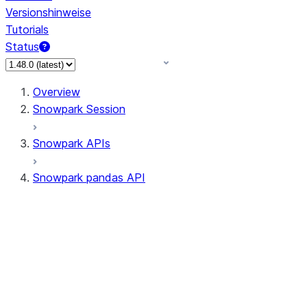
Versionshinweise
Tutorials
Status
Overview
Snowpark Session
Snowpark APIs
Snowpark pandas API
All supported APIs
Session
Input/Output