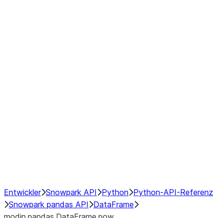
Window
GroupBy
Resampling
Interoperability with third party libraries
Hybrid Execution
NumPy Interoperability
Performance Recommendations
Entwickler
Snowpark API
Python
Python-API-Referenz
Snowpark pandas API
DataFrame
modin.pandas.DataFrame.pow