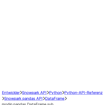
Window
GroupBy
Resampling
Interoperability with third party libraries
Hybrid Execution
NumPy Interoperability
Performance Recommendations
Entwickler
Snowpark API
Python
Python-API-Referenz
Snowpark pandas API
DataFrame
modin.pandas.DataFrame.sub