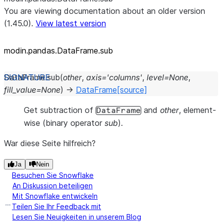
You are viewing documentation about an older version
(1.45.0).
View latest version
modin.pandas.DataFrame.sub
DataFrame.
sub
(
other
,
axis
=
'columns'
,
level
=
None
,
fill_value
=
None
)
→
DataFrame
[source]
Get subtraction of
and
other
, element-
DataFrame
wise (binary operator
sub
).
War diese Seite hilfreich?
Ja
Nein
Besuchen Sie Snowflake
An Diskussion beteiligen
Mit Snowflake entwickeln
Teilen Sie Ihr Feedback mit
Lesen Sie Neuigkeiten in unserem Blog