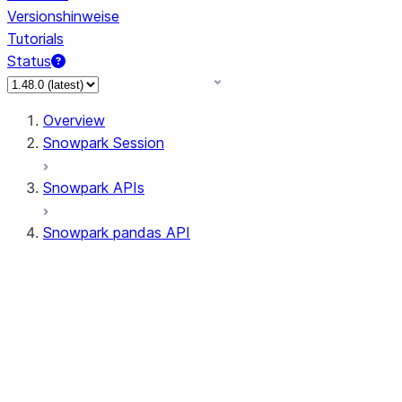
Versionshinweise
Tutorials
Status
Overview
Snowpark Session
Snowpark APIs
Snowpark pandas API
All supported APIs
Session
Input/Output