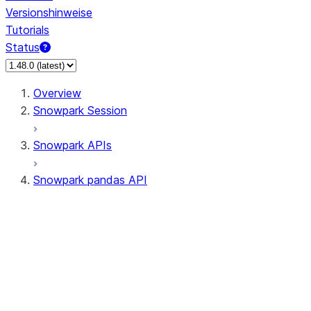
Versionshinweise
Tutorials
Status
Overview
Snowpark Session
Snowpark APIs
Snowpark pandas API
All supported APIs
Session
Input/Output