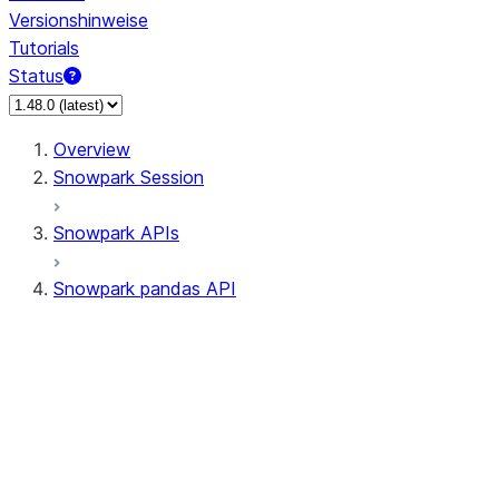
Versionshinweise
Tutorials
Status
Overview
Snowpark Session
Snowpark APIs
Snowpark pandas API
All supported APIs
Session
Input/Output