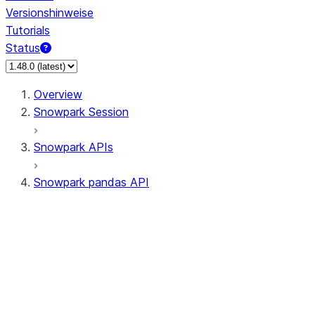
Versionshinweise
Tutorials
Status
Overview
Snowpark Session
Snowpark APIs
Snowpark pandas API
All supported APIs
Session
Input/Output