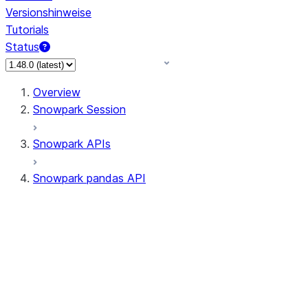
Versionshinweise
Tutorials
Status
Overview
Snowpark Session
Snowpark APIs
Snowpark pandas API
All supported APIs
Session
Input/Output