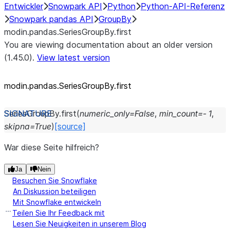
Entwickler
Snowpark API
Python
Python-API-Referenz
Snowpark pandas API
GroupBy
modin.pandas.SeriesGroupBy.first
You are viewing documentation about an older version
(1.45.0).
View latest version
modin.pandas.SeriesGroupBy.first
SeriesGroupBy.
first
(
numeric_only
=
False
,
min_count
=
-
1
,
skipna
=
True
)
[source]
War diese Seite hilfreich?
Ja
Nein
Besuchen Sie Snowflake
An Diskussion beteiligen
Mit Snowflake entwickeln
Teilen Sie Ihr Feedback mit
Lesen Sie Neuigkeiten in unserem Blog