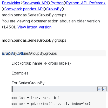
Entwickler
Snowpark API
Python
Python-API-Referenz
Snowpark pandas API
GroupBy
modin.pandas.SeriesGroupBy.groups
You are viewing documentation about an older version
(1.45.0).
View latest version
modin.pandas.SeriesGroupBy.groups
property
SeriesGroupBy.
groups
Dict {group name -> group labels}.
Examples
For SeriesGroupBy:
Copy
E
>>> 
lst
=
[
'a'
,
'a'
,
'b'
]
>>> 
ser
=
pd
.
Series
([
1
,
2
,
3
],
index
=
lst
)