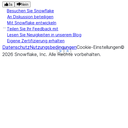
Ja
Nein
Besuchen Sie Snowflake
An Diskussion beteiligen
Mit Snowflake entwickeln
Teilen Sie Ihr Feedback mit
Lesen Sie Neuigkeiten in unserem Blog
Eigene Zertifizierung erhalten
Datenschutz
Nutzungsbedingungen
Cookie-Einstellungen
©
See more
See more
See more
Show less
Show less
Show less
2026
Snowflake, Inc.
Alle Rechte vorbehalten
.