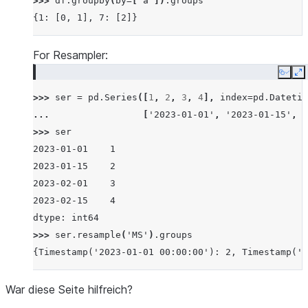
>>> 
df
.
groupby
(
by
=
[
"a"
])
.
groups
{1: [0, 1], 7: [2]}
For Resampler:
Copy
E
>>> 
ser
=
pd
.
Series
([
1
,
2
,
3
,
4
],
index
=
pd
.
Datetim
... 
[
'2023-01-01'
,
'2023-01-15'
,
'
>>> 
ser
2023-01-01    1
2023-01-15    2
2023-02-01    3
2023-02-15    4
dtype: int64
>>> 
ser
.
resample
(
'MS'
)
.
groups
{Timestamp('2023-01-01 00:00:00'): 2, Timestamp('2
War diese Seite hilfreich?