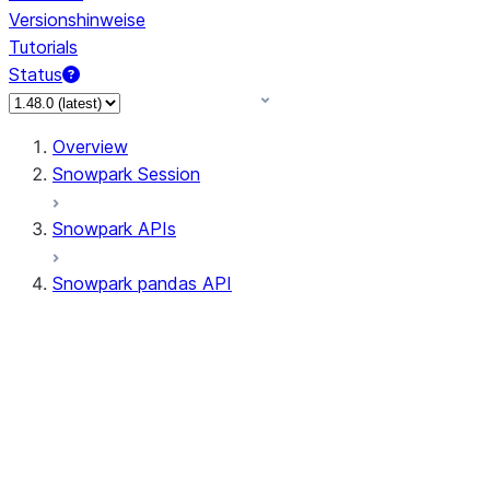
Versionshinweise
Tutorials
Status
Overview
Snowpark Session
Snowpark APIs
Snowpark pandas API
All supported APIs
Session
Input/Output