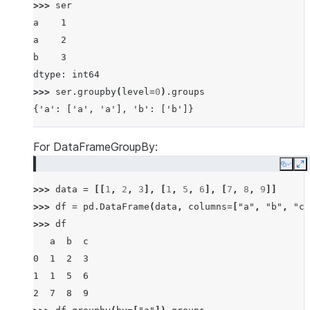
>>> 
ser
a    1
a    2
b    3
dtype: int64
>>> 
ser
.
groupby
(
level
=
0
)
.
groups
{'a': ['a', 'a'], 'b': ['b']}
For DataFrameGroupBy:
Copy
E
>>> 
data
=
[[
1
,
2
,
3
],
[
1
,
5
,
6
],
[
7
,
8
,
9
]]
>>> 
df
=
pd
.
DataFrame
(
data
,
columns
=
[
"a"
,
"b"
,
"c"
>>> 
df
   a  b  c
0  1  2  3
1  1  5  6
2  7  8  9