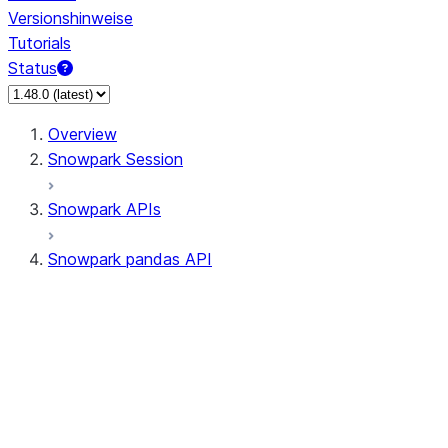
Versionshinweise
Tutorials
Status
Overview
Snowpark Session
Snowpark APIs
Snowpark pandas API
All supported APIs
Session
Input/Output