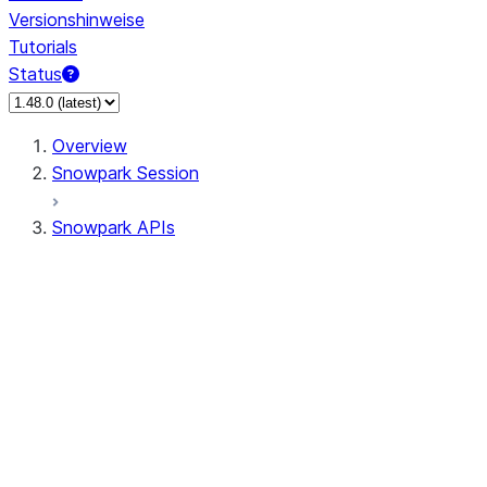
Versionshinweise
Tutorials
Status
Overview
Snowpark Session
Snowpark APIs
Input/Output
DataFrame
Column
Column
CaseExpr