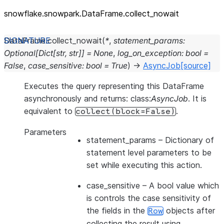
snowflake.snowpark.DataFrame.collect_
nowait
DataFrame.
collect_nowait
(
*
,
statement_params
:
Optional
[
Dict
[
str
,
str
]
]
=
None
,
log_on_exception
:
bool
=
False
,
case_sensitive
:
bool
=
True
)
→
AsyncJob
[source]
Executes the query representing this DataFrame
asynchronously and returns: class:
AsyncJob
. It is
equivalent to
.
collect(block=False)
Parameters
statement_params
– Dictionary of
statement level parameters to be
set while executing this action.
case_sensitive
– A bool value which
is controls the case sensitivity of
the fields in the
objects after
Row
collecting the result using