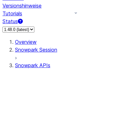
Versionshinweise
Tutorials
Status
Overview
Snowpark Session
Snowpark APIs
Input/Output
DataFrame
DataFrame
DataFrameNaFunctions
DataFrameStatFunctions
DataFrameAnalyticsFunctions