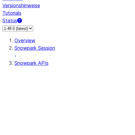
Versionshinweise
Tutorials
Status
Overview
Snowpark Session
Snowpark APIs
Input/Output
DataFrame
DataFrame
DataFrameNaFunctions
DataFrameStatFunctions
DataFrameAnalyticsFunctions