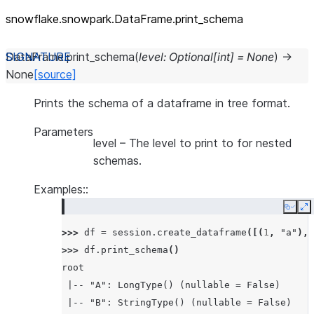
snowflake.snowpark.DataFrame.print_
schema
DataFrame.
print_schema
(
level
:
Optional
[
int
]
=
None
)
→
None
[source]
Prints the schema of a dataframe in tree format.
Parameters
level
– The level to print to for nested
schemas.
Examples::
Copy
E
>>> 
df
=
session
.
create_dataframe
([(
1
,
"a"
),
>>> 
df
.
print_schema
()
root
 |-- "A": LongType() (nullable = False)
 |-- "B": StringType() (nullable = False)