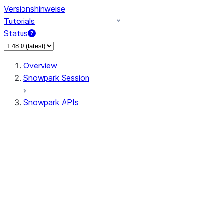
Versionshinweise
Tutorials
Status
Overview
Snowpark Session
Snowpark APIs
Input/Output
DataFrame
DataFrame
DataFrameNaFunctions
DataFrameStatFunctions
DataFrameAnalyticsFunctions