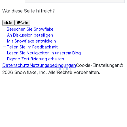
War diese Seite hilfreich?
Ja
Nein
Besuchen Sie Snowflake
An Diskussion beteiligen
Mit Snowflake entwickeln
Teilen Sie Ihr Feedback mit
Lesen Sie Neuigkeiten in unserem Blog
Eigene Zertifizierung erhalten
Datenschutz
Nutzungsbedingungen
Cookie-Einstellungen
©
See more
Show less
2026
Snowflake, Inc.
Alle Rechte vorbehalten
.