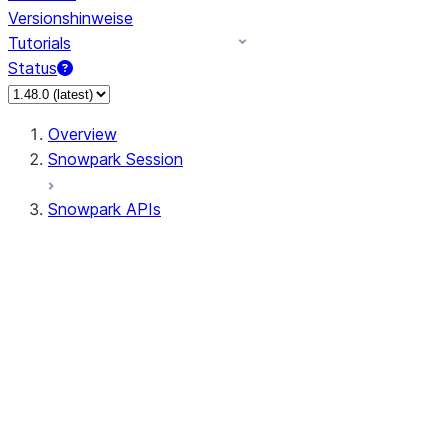
Versionshinweise
Tutorials
Status
Overview
Snowpark Session
Snowpark APIs
Input/Output
DataFrame
DataFrame
DataFrameNaFunctions
DataFrameStatFunctions
DataFrameAnalyticsFunctions