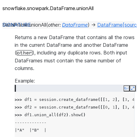
snowflake.snowpark.DataFrame.unionAll
DataFrame.
unionAll
(
other
:
DataFrame
)
→
DataFrame
[sourc
Returns a new DataFrame that contains all the rows
in the current DataFrame and another DataFrame
(
), including any duplicate rows. Both input
other
DataFrames must contain the same number of
columns.
Example:
Copy
E
>>> 
df1
=
session
.
create_dataframe
([[
1
,
2
],
[
3
,
4
]
>>> 
df2
=
session
.
create_dataframe
([[
0
,
1
],
[
3
,
4
]
>>> 
df1
.
union_all
(
df2
)
.
show
()
-------------
|"A"  |"B"  |