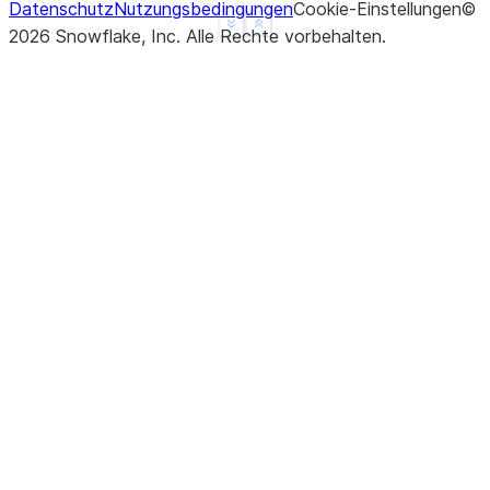
Datenschutz
Nutzungsbedingungen
Cookie-Einstellungen
©
See more
Show less
2026
Snowflake, Inc.
Alle Rechte vorbehalten
.