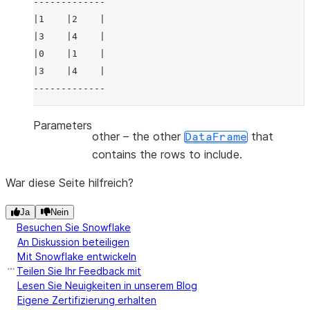
-------------
|1    |2    |
|3    |4    |
|0    |1    |
|3    |4    |
-------------
Parameters
other
– the other
that
DataFrame
contains the rows to include.
War diese Seite hilfreich?
Ja
Nein
Besuchen Sie Snowflake
An Diskussion beteiligen
Mit Snowflake entwickeln
Teilen Sie Ihr Feedback mit
Lesen Sie Neuigkeiten in unserem Blog
Eigene Zertifizierung erhalten