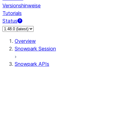
Versionshinweise
Tutorials
Status
Overview
Snowpark Session
Snowpark APIs
Input/Output
DataFrame
DataFrame
DataFrameNaFunctions
DataFrameStatFunctions
DataFrameAnalyticsFunctions