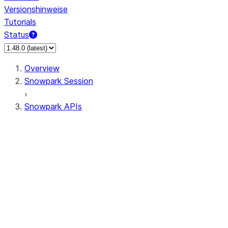
Versionshinweise
Tutorials
Status
Overview
Snowpark Session
Snowpark APIs
Input/Output
DataFrame
DataFrame
DataFrameNaFunctions
DataFrameStatFunctions
DataFrameAnalyticsFunctions