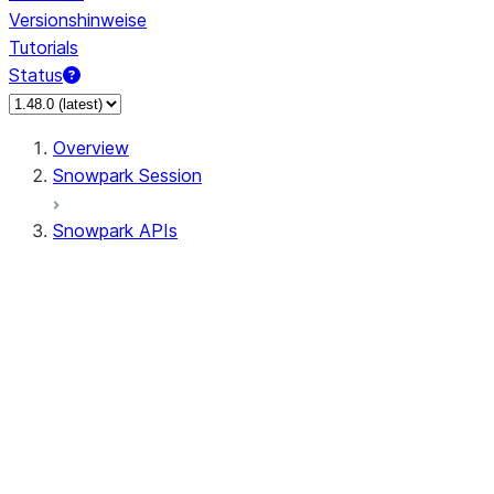
Versionshinweise
Tutorials
Status
Overview
Snowpark Session
Snowpark APIs
Input/Output
DataFrameReader
DataFrameWriter
FileOperation
PutResult
GetResult
ListResult